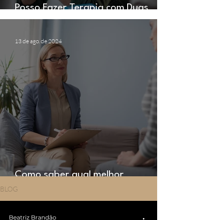
Posso Fazer Terapia com Duas
Psicólogas ao Mesmo Tempo?
13 de ago. de 2024
Como saber qual melhor
abordagem do psicólogo?
BLOG
Beatriz Brandão