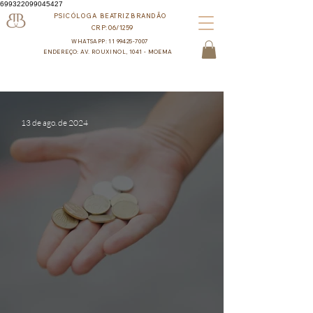
699322099045427
PSICÓLOGA BEATRIZ BRANDÃO
CRP:06/1259
WHATSAPP: 11 99425-7007
ENDEREÇO: AV. ROUXINOL, 1041 - MOEMA
13 de ago. de 2024