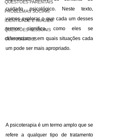
QUESTÕES PARENTAIS
cuidado psicológico. Neste texto, 
PROBLEMAS SOCIAIS
vamos explorar o que cada um desses 
IDENTIDADE E IMAGEM
termos significa, como eles se 
QUESTÕES PESSOAIS
diferenciam e em quais situações cada 
CURIOSIDADES
um pode ser mais apropriado.
A psicoterapia é um termo amplo que se 
refere a qualquer tipo de tratamento 