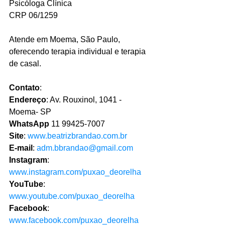
Psicóloga Clínica 
CRP 06/1259 
Atende em Moema, São Paulo, 
oferecendo terapia individual e terapia 
de casal.
Contato
: 
Endereço
: Av. Rouxinol, 1041 - 
Moema- SP
WhatsApp
 11 99425-7007 
Site
: 
www.beatrizbrandao.com.br
E-mail
: 
adm.bbrandao@gmail.com
Instagram
: 
www.instagram.com/puxao_deorelha
YouTube
: 
www.youtube.com/puxao_deorelha
Facebook
: 
www.facebook.com/puxao_deorelha