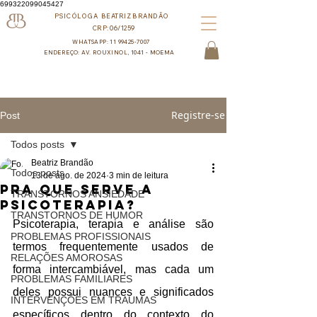
699322099045427
PSICÓLOGA BEATRIZ BRANDÃO
CRP:06/1259
WHATSAPP: 11 99425-7007
ENDEREÇO: AV. ROUXINOL, 1041 - MOEMA
Registre-se
Post
Todos posts
Beatriz Brandão
Todos posts
13 de ago. de 2024
3 min de leitura
Pra que serve a
TRANSTORNOS ANSIEDADE
psicoterapia?
TRANSTORNOS DE HUMOR
Psicoterapia, terapia e análise são 
PROBLEMAS PROFISSIONAIS
termos frequentemente usados de 
RELAÇÕES AMOROSAS
forma intercambiável, mas cada um 
PROBLEMAS FAMILIARES
deles possui nuances e significados 
INTERVENÇÕES EM TRAUMAS
específicos dentro do contexto do 