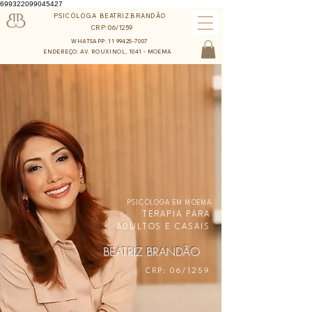
699322099045427
PSICÓLOGA BEATRIZ BRANDÃO
CRP:06/1259
WHATSAPP: 11 99425-7007
ENDEREÇO: AV. ROUXINOL, 1041 - MOEMA
PSICÓLOGA EM MOEMA
TERAPIA PARA
ADULTOS E CASAIS
BEATRIZ BRANDÃO
CRP: 06/1259