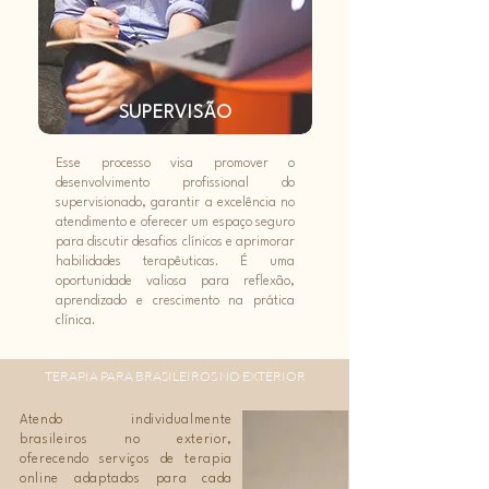
SUPERVISÃO
Esse processo visa promover o
desenvolvimento profissional do
supervisionado, garantir a excelência no
atendimento e oferecer um espaço seguro
para discutir desafios clínicos e aprimorar
habilidades terapêuticas. É uma
oportunidade valiosa para reflexão,
aprendizado e crescimento na prática
clínica.
TERAPIA PARA BRASILEIROS NO EXTERIOR
Atendo individualmente
brasileiros no exterior,
oferecendo serviços de terapia
online adaptados para cada