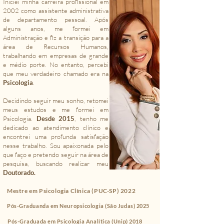
Iniciei minha carreira profissional em
2002 como assistente administrativa
de departamento pessoal. Após
alguns anos, me formei em
Administração e fiz a transição para a
área de Recursos Humanos,
trabalhando em empresas de grande
e médio porte. No entanto, percebi
que meu verdadeiro chamado era na
Psicologia
.
Decidindo seguir meu sonho, retomei
meus estudos e me formei em
Psicologia.
Desde 2015
, tenho me
dedicado ao atendimento clínico e
encontrei uma profunda satisfação
nesse trabalho. Sou apaixonada pelo
que faço e pretendo seguir na área de
pesquisa, buscando realizar meu
Doutorado.
Mestre em Psicologia Clínica (PUC-SP) 2022
Pós-Graduanda em Neuropsicologia (São Judas) 2025
Pós-Graduada em Psicologia Analítica (Unip) 2018