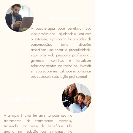
PROFISSIONAL
A psicoterapia pode beneficiar sua
vida profissional, ajudando a lidar com
o estresse, aprimorar habilidades de
comunicação, tomar decisões
assertivas, melhorar a produtividade,
equilibrar vida pessoal e profissional,
gerenciar conflitos e fortalecer
relacionamentos no trabalho. Investir
em sua saúde mental pode impulsionar
seu sucesso e satisfação profissional
SAÚDE MENTAL
A terapia é uma ferramenta poderosa no
tratamento de transtornos mentais,
trazendo uma série de benefícios. Ela
auxilia na redução dos sintomas, no