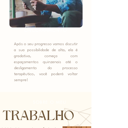
ENCERRAMENTO
Após o seu progresso vamos discutir
a sua possibilidade de alta, ela é
gradativa, começa com
espaçamentos quinzenais até o
desligamento do processo
terapêutico, você poderá voltar
sempre!
SOBRE O MEU
TRABALHO