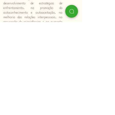
desenvolvimento de estratégias de
enfrentamento, na promoção do
autoconhecimento e autoaceitação, na
melhoria das relações interpessoais, na
prevenção de reincidências e no aumento
da qualidade de vida. Com o suporte
emocional e as ferramentas fornecidas pela
terapia, é possível lidar de forma mais
eficaz com os desafios dos transtornos
mentais e melhorar o bem-estar mental de
forma significativa.
VENHA CONHECER O MEU
BLOG
PSICO