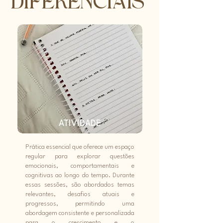
DIFERENCIAIS
ATIVIDADE
Prática essencial que oferece um espaço
regular para explorar questões
emocionais, comportamentais e
cognitivas ao longo do tempo. Durante
essas sessões, são abordados temas
relevantes, desafios atuais e
progressos, permitindo uma
abordagem consistente e personalizada
para o crescimento e o