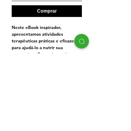
Comprar
Neste eBook inspirador,
apresentamos atividades
terapêuticas práticas e eficazes
para ajudá-lo a nutrir sua
autoestima. Com orientação
especializada da Psicóloga Beatriz
Brandão, você explorará
estratégias para desenvolver um
relacionamento mais saudável
consigo mesmo. Descubra como
superar a autocrítica, construir
confiança e cultivar o amor-
próprio. Este eBook é um guia
essencial para fortalecer sua
autoestima e iniciar uma jornada
em direção a uma vida mais feliz e