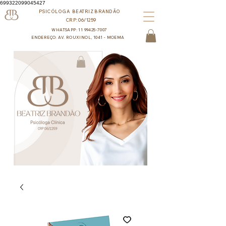
699322099045427
PSICÓLOGA BEATRIZ BRANDÃO
CRP:06/1259
WHATSAPP: 11 99425-7007
ENDEREÇO: AV. ROUXINOL, 1041 - MOEMA