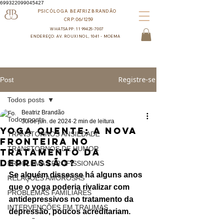
699322099045427
PSICÓLOGA BEATRIZ BRANDÃO
CRP:06/1259
WHATSAPP: 11 99425-7007
ENDEREÇO: AV. ROUXINOL, 1041 - MOEMA
Registre-se
Post
Todos posts
Beatriz Brandão
Todos posts
30 de jun. de 2024
2 min de leitura
Yoga Quente: A Nova
TRANSTORNOS ANSIEDADE
Fronteira no
TRANSTORNOS DE HUMOR
Tratamento da
Depressão?
PROBLEMAS PROFISSIONAIS
Se alguém dissesse há alguns anos 
RELAÇÕES AMOROSAS
que o yoga poderia rivalizar com 
PROBLEMAS FAMILIARES
antidepressivos no tratamento da 
INTERVENÇÕES EM TRAUMAS
depressão, poucos acreditariam. 