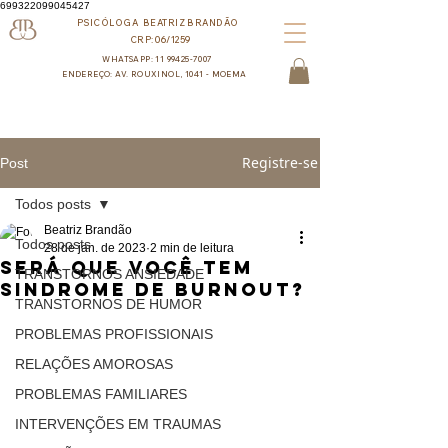
699322099045427
PSICÓLOGA BEATRIZ BRANDÃO
CRP:06/1259
WHATSAPP: 11 99425-7007
ENDEREÇO: AV. ROUXINOL, 1041 - MOEMA
Registre-se
Post
Todos posts
Beatriz Brandão
Todos posts
28 de jan. de 2023
2 min de leitura
Será que você tem
TRANSTORNOS ANSIEDADE
Sindrome de Burnout?
TRANSTORNOS DE HUMOR
PROBLEMAS PROFISSIONAIS
RELAÇÕES AMOROSAS
PROBLEMAS FAMILIARES
INTERVENÇÕES EM TRAUMAS