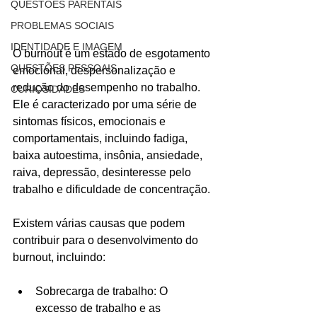
QUESTÕES PARENTAIS
PROBLEMAS SOCIAIS
IDENTIDADE E IMAGEM
O burnout é um estado de esgotamento 
QUESTÕES PESSOAIS
emocional, despersonalização e 
redução do desempenho no trabalho. 
CURIOSIDADES
Ele é caracterizado por uma série de 
sintomas físicos, emocionais e 
comportamentais, incluindo fadiga, 
baixa autoestima, insônia, ansiedade, 
raiva, depressão, desinteresse pelo 
trabalho e dificuldade de concentração.
Existem várias causas que podem 
contribuir para o desenvolvimento do 
burnout, incluindo:
Sobrecarga de trabalho: O 
excesso de trabalho e as 