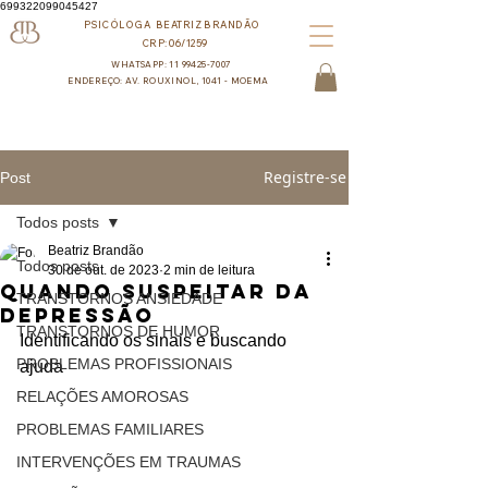
699322099045427
PSICÓLOGA BEATRIZ BRANDÃO
CRP:06/1259
WHATSAPP: 11 99425-7007
ENDEREÇO: AV. ROUXINOL, 1041 - MOEMA
Registre-se
Post
Todos posts
Beatriz Brandão
Todos posts
30 de out. de 2023
2 min de leitura
Quando suspeitar da
TRANSTORNOS ANSIEDADE
depressão
TRANSTORNOS DE HUMOR
Identificando os sinais e buscando 
PROBLEMAS PROFISSIONAIS
ajuda
RELAÇÕES AMOROSAS
PROBLEMAS FAMILIARES
INTERVENÇÕES EM TRAUMAS