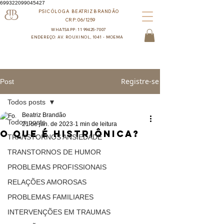
699322099045427
PSICÓLOGA BEATRIZ BRANDÃO
CRP:06/1259
WHATSAPP: 11 99425-7007
ENDEREÇO: AV. ROUXINOL, 1041 - MOEMA
Registre-se
Post
Todos posts
Beatriz Brandão
Todos posts
21 de jan. de 2023
1 min de leitura
O que é Histriônica?
TRANSTORNOS ANSIEDADE
TRANSTORNOS DE HUMOR
PROBLEMAS PROFISSIONAIS
RELAÇÕES AMOROSAS
PROBLEMAS FAMILIARES
INTERVENÇÕES EM TRAUMAS