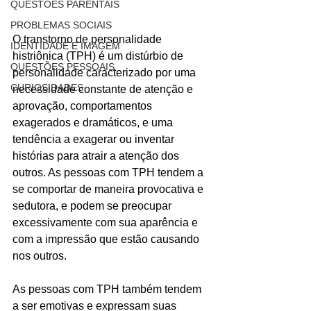
QUESTÕES PARENTAIS
PROBLEMAS SOCIAIS
O transtorno de personalidade 
IDENTIDADE E IMAGEM
histriônica (TPH) é um distúrbio de 
QUESTÕES PESSOAIS
personalidade caracterizado por uma 
CURIOSIDADES
necessidade constante de atenção e 
aprovação, comportamentos 
exagerados e dramáticos, e uma 
tendência a exagerar ou inventar 
histórias para atrair a atenção dos 
outros. As pessoas com TPH tendem a 
se comportar de maneira provocativa e 
sedutora, e podem se preocupar 
excessivamente com sua aparência e 
com a impressão que estão causando 
nos outros.
As pessoas com TPH também tendem 
a ser emotivas e expressam suas 