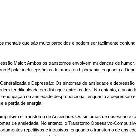
os mentais que são muito parecidos e podem ser facilmente confundi
pressão Maior: Ambos os transtornos envolvem mudanças de humor, m
orno Bipolar inclui episódios de mania ou hipomania, enquanto a Dep
 Generalizada e Depressão: Os sintomas de ansiedade e depressão
em ter dificuldade em distinguir entre os dois. No entanto, a ansied
preocupação ou ansiedade desproporcional, enquanto a depressão é 
se e perda de energia.
mpulsivo e Transtorno de Ansiedade: Os sintomas de obsessão e 
tomas de ansiedade. No entanto, o Transtorno Obsessivo-Compulsivo
tamentos repetitivos e intrusivos, enquanto o transtorno de ansied