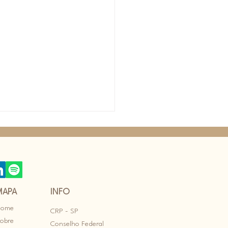
MAPA
INFO
Home
vertida
CRP - SP
obre
nte 2:
Conselho Federal