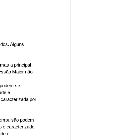
dos. Alguns 
as a principal 
ressão Maior não.
 podem se 
ade é 
caracterizada por 
compulsão podem 
 é caracterizado 
ade é 