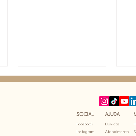
SOCIAL
AJUDA
Facebook
Dúvidas
O que é Terapia
Di
Instagram
Atendimento
S
e Psicóloga?
Me