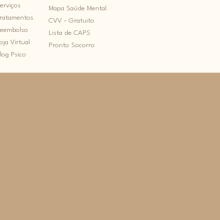
erviços
álise da
Mapa Saúde Mental
ratamentos
icóloga
CVV - Gratuito
eembolso
atriz
Lista de CAPS
oja Virtual
andão
Pronto Socorro
log Psico