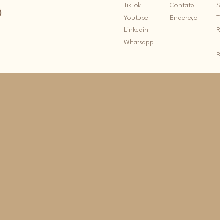
TikTok
Contato
S
An
Youtube
Endereço
T
ps
Linkedin
R
Be
Whatsapp
L
br
B