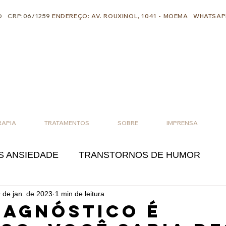
O CRP:06/1259
ENDEREÇO: AV. ROUXINOL, 1041 - MOEMA
WHATSAPP
RAPIA
TRATAMENTOS
SOBRE
IMPRENSA
 ANSIEDADE
TRANSTORNOS DE HUMOR
 de jan. de 2023
1 min de leitura
AIS
RELAÇÕES AMOROSAS
iagnóstico é