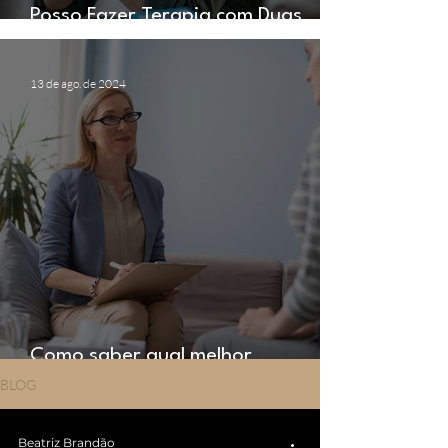
Posso Fazer Terapia com Duas
Psicólogas ao Mesmo Tempo?
13 de ago. de 2024
Como saber qual melhor
abordagem do psicólogo?
BLOG
Beatriz Brandão