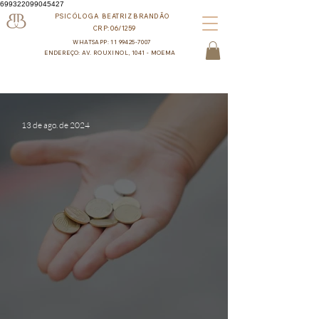
699322099045427
PSICÓLOGA BEATRIZ BRANDÃO
CRP:06/1259
WHATSAPP: 11 99425-7007
ENDEREÇO: AV. ROUXINOL, 1041 - MOEMA
13 de ago. de 2024