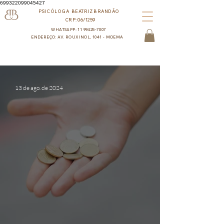
699322099045427
PSICÓLOGA BEATRIZ BRANDÃO
CRP:06/1259
WHATSAPP: 11 99425-7007
ENDEREÇO: AV. ROUXINOL, 1041 - MOEMA
13 de ago. de 2024