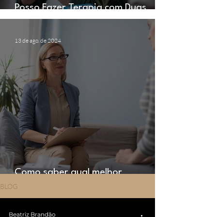
Posso Fazer Terapia com Duas
Psicólogas ao Mesmo Tempo?
13 de ago. de 2024
Como saber qual melhor
abordagem do psicólogo?
BLOG
Beatriz Brandão